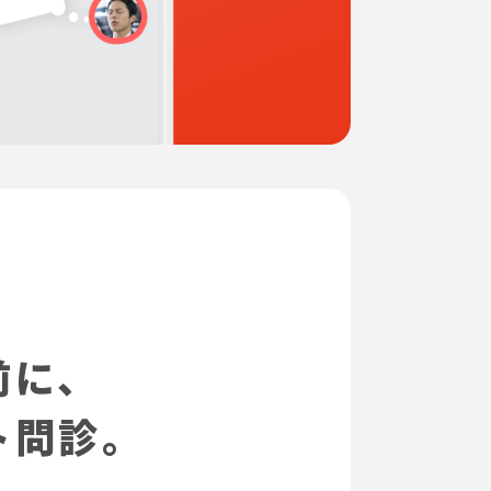
前に、
ト問診。