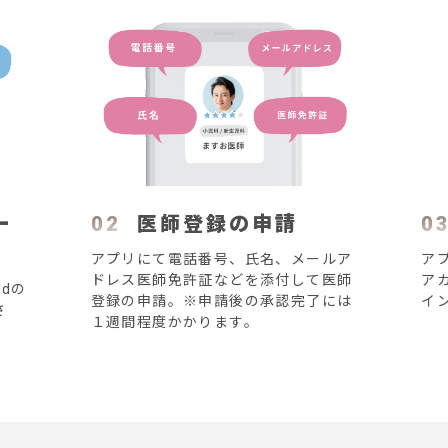
0
2
医師登録の申請
0
ー
アプリにて電話番号、氏名、メールア
ア
ドレス医師免許証などを添付して医師
ア
idの
登録の申請。※申請後の承認完了には
イ
さ
１週間程度かかります。